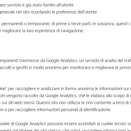
re servizio è già stato fornito all’utente
generale nel sito ricordando le preferenze dell’utente
ermanenti o temporanei, di prime o terze parti. In sostanza, questi c
er migliorare la loro esperienza di navigazione.
omponenti trasmesse da Google Analytics, un servizio di analisi del traf
 raccolti e gestiti in modo anonimo per monitorare e migliorare le presta
ookie” per raccogliere e analizzare in forma anonima le informazioni sui
oni vengono raccolte da Google Analytics, che le elabora allo scopo di r
à sui siti web stessi. Questo sito non utilizza (e non consente a terzi di 
e o per raccogliere informazioni personali di identificazione.
ookie di Google Analytics possono essere assimilati ai cookie tecnici solt
amente dal titolare del sito stesso, che potrà raccogliere informazioni