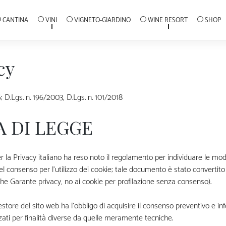
CANTINA
VINI
VIGNETO-GIARDINO
WINE RESORT
SHOP
cy
Lgs. n. 196/2003, D.Lgs. n. 101/2018
 DI LEGGE
r la Privacy italiano ha reso noto il regolamento per individuare le mod
del consenso per l’utilizzo dei cookie; tale documento è stato convertito
che Garante privacy, no ai cookie per profilazione senza consenso).
estore del sito web ha l’obbligo di acquisire il consenso preventivo e in
lizzati per finalità diverse da quelle meramente tecniche.