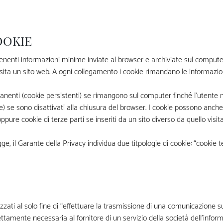
OOKIE
tenenti informazioni minime inviate al browser e archiviate sul computer
visita un sito web. A ogni collegamento i cookie rimandano le informazioni
nenti (cookie persistenti) se rimangono sul computer finché l’utente n
) se sono disattivati alla chiusura del browser. I cookie possono anche
oppure cookie di terze parti se inseriti da un sito diverso da quello visita
ge, il Garante della Privacy individua due titpologie di cookie: “cookie t
ilizzati al solo fine di “effettuare la trasmissione di una comunicazione
ettamente necessaria al fornitore di un servizio della società dell’info