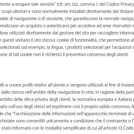
tente a erogare tale servizio” (cfr. art. 122, comma 1, del Codice Privacy
 scopi ulteriori e sono normalmente installati direttamente dal titolare
okie di navigazione o di sessione, che garantiscono la normale navigaz
ealizzare un acquisto o autenticarsi per accedere ad aree riservate); e
ddove utilizzati direttamente dal gestore del sito per raccogliere inform
uesti visitano il sito stesso; cookie di funzionalità, che permettono al
selezionati (ad esempio, la lingua, i prodotti selezionati per l’acquisto) al
zione di tali cookie non è richiesto il preventivo consenso degli utenti.
ti a creare profili relativi all’utente e vengono utilizzati al fine di invia
allo stesso nell’ambito della navigazione in rete. In ragione della parti
’ambito della sfera privata degli utenti, la normativa europea e italian
sull’uso degli stessi ed esprimere così il proprio valido consenso. Ad es
 che “l’archiviazione delle informazioni nell’apparecchio terminale di 
rchiviate sono consentiti unicamente a condizione che il contraente o l
tato informato con le modalità semplificate di cui all’articolo 13 Codi