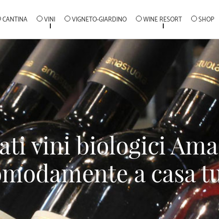
CANTINA
VINI
VIGNETO-GIARDINO
WINE RESORT
SHOP
iati vini biologici Ama
omodamente a casa tu