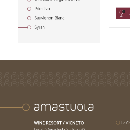
Primitivo
Sauvignon Blanc
Syrah
WINE RESORT / VIGNETO
La Ca
Località Amastuola, Str. Prov. 42