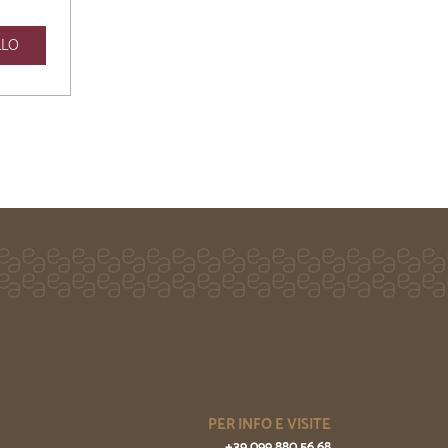
LLO
PER INFO E VISITE
+39 099 880 56 68