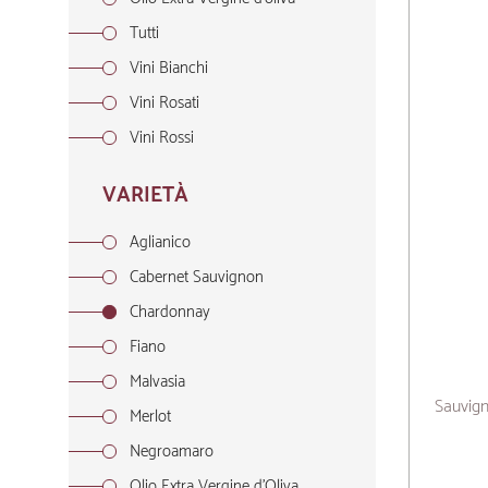
Tutti
Vini Bianchi
Vini Rosati
Vini Rossi
VARIETÀ
Aglianico
Cabernet Sauvignon
Chardonnay
Fiano
Malvasia
Sauvign
Merlot
Negroamaro
Olio Extra Vergine d'Oliva