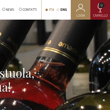
0
NEWS
CONTATTI
ITA
ENG
LOGIN
CARRELLO
stuola,
a!