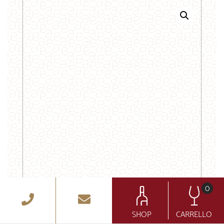
0
Rò
SHOP
CARRELLO
29 €