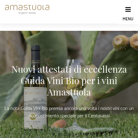
Skip
to
content
MENU
Nuovi attestati di eccellenza
Guida Vini Bio per i vini
Amastuola
La nota Guida Vini Bio premia ancora una volta i nostri vini con un
riconoscimento speciale per il Centosassi