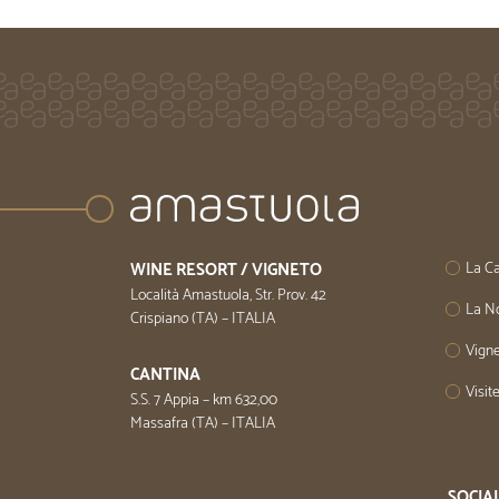
WINE RESORT / VIGNETO
La Ca
Località Amastuola, Str. Prov. 42
La No
Crispiano (TA) – ITALIA
Vigne
CANTINA
Visit
S.S. 7 Appia – km 632,00
Massafra (TA) – ITALIA
SOCIA