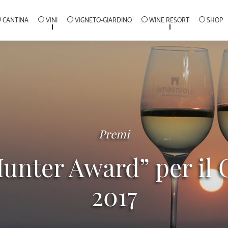
CANTINA
VINI
VIGNETO-GIARDINO
WINE RESORT
SHOP
Premi
nter Award” per il C
2017