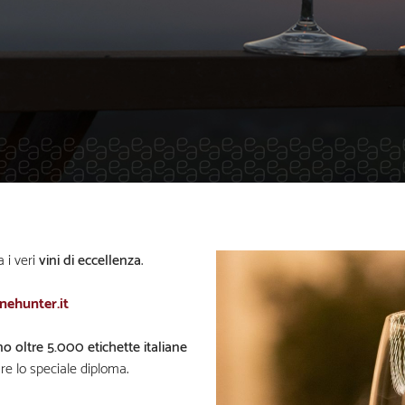
a i veri
vini di eccellenza
.
nehunter.it
o oltre 5.000 etichette italiane
are lo speciale diploma.