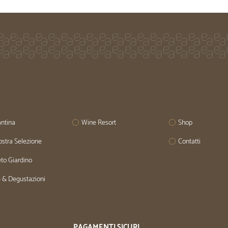
ntina
Wine Resort
Shop
stra Selezione
Contatti
to Giardino
e & Degustazioni
L
PAGAMENTI SICURI