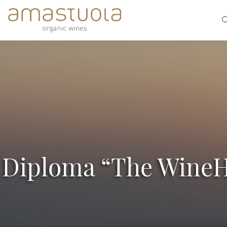
Skip
to
content
Diploma “The WineHu